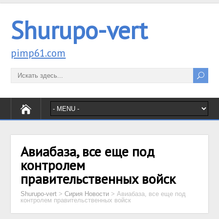
Shurupo-vert
pimp61.com
Авиабаза, все еще под
контролем
правительственных войск
Shurupo-vert
>
Сирия Новости
>
Авиабаза, все еще под
контролем правительственных войск