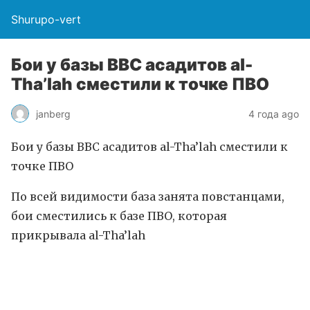
Shurupo-vert
Бои у базы ВВС асадитов al-
Tha’lah сместили к точке ПВО
janberg
4 года ago
Бои у базы ВВС асадитов al-Tha’lah сместили к
точке ПВО
По всей видимости база занята повстанцами,
бои сместились к базе ПВО, которая
прикрывала al-Tha’lah