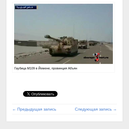
Гаубица M109 в Йемене, провинция Абъян
← Предыдущая запись
Следующая запись →