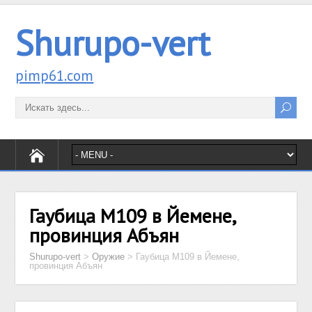
Shurupo-vert
pimp61.com
Гаубица M109 в Йемене,
провинция Абъян
Shurupo-vert
>
Оружие
>
Гаубица M109 в Йемене,
провинция Абъян