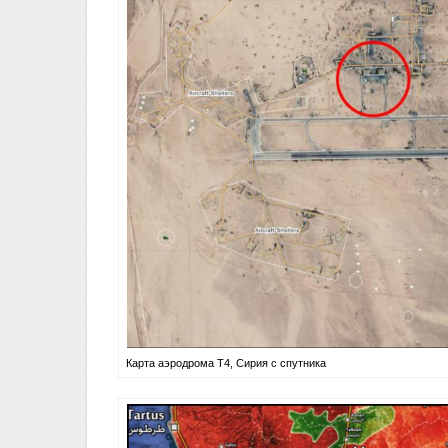
Карта аэродрома Т4, Сирия с спутника