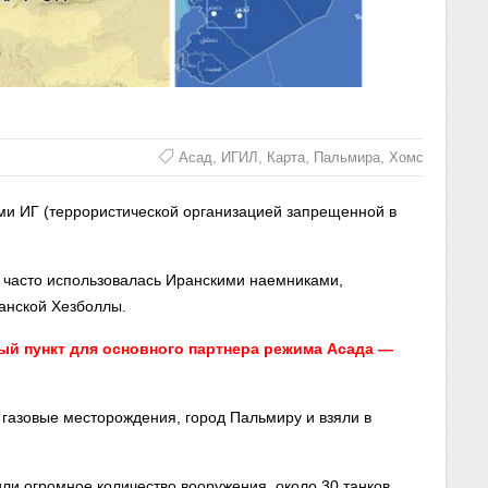
,
,
,
,
Асад
ИГИЛ
Карта
Пальмира
Хомс
ами ИГ (террористической организацией запрещенной в
ь часто использовалась Иранскими наемниками,
анской Хезболлы.
й пункт для основного партнера режима Асада —
 газовые месторождения, город Пальмиру и взяли в
или огромное количество вооружения, около 30 танков,