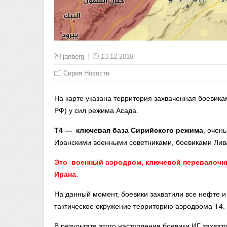
janberg
13.12.2016
Сирия Новости
На карте указана территория захваченная боевик
РФ) у сил режима Асада.
Т4 — ключевая база Сирийского режима
, очен
Иранскими военными советниками, боевиками Лив
Это военный аэродром, ключевой перевалочны
Ирана.
На данный момент, боевики захватили все нефте и
тактическое окружение территорию аэродрома Т4.
В результате этого наступления боевики ИГ захват