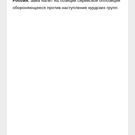
Россия:
авиа налет на позиции сирийской оппозиции
обороняющееся против наступление курдских групп.