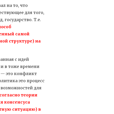
л на то, что
ествующее для того,
 государство. Т.е.
пособ
щенный самой
ой структуре) на
занная с идей
 и в тоже времени
а — это конфликт
олитика это процесс
 возможностей для
согласно теории
я консенсуса
тную ситуацию) в