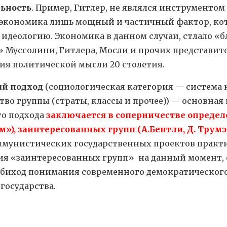
ьность
. Пример, Гитлер, не являлся инструменто
 экономика лишь мощный и частичный фактор, ко
 идеологию. Экономика в данном случаи, стлало «
» Муссолини, Гитлера, Мосли и прочих представит
ия политической мысли 20 столетия.
й подход
(социологическая категория — система
во группы (страты, классы и прочее)) — основная 
о подхода
заключается в соперничестве опреде
м»), заинтересованных групп (А.Бентли, Д. Трумэ
ммунистических государственных проектов практи
рия «заинтересованных групп» на данный момент, 
обиход понимания современного демократическог
государства.