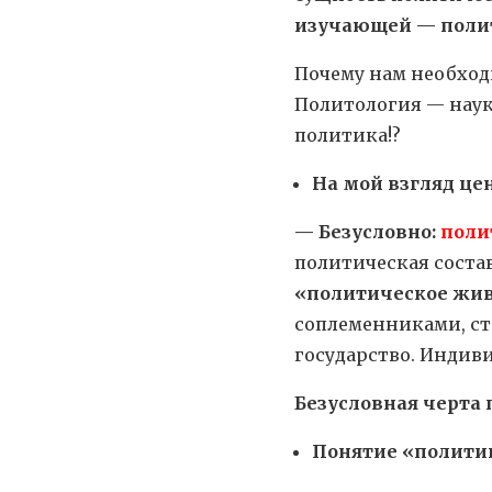
изучающей — поли
Почему нам необход
Политология — наука
политика!?
На мой взгляд це
— Безусловно:
поли
политическая соста
«политическое жи
соплеменниками, ст
государство. Индиви
Безусловная черта
Понятие «полити