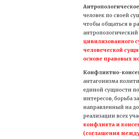
Антропологическое
человек по своей с
чтобы общаться в ра
антропологический 
цивилизованного с
человеческой сущн
основе правовых н
Конфликтно-консе
антагонизма полити
единой сущности по
интересов, борьба з
направленный на до
реализации всех уча
конфликта и консе
(соглашения между