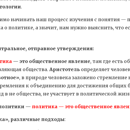
тологии
.
имо начинать наш процесс изучения с понятия — 
 о политике, а значит, нам нужно выяснить, что е
нтральное, отправное утверждения:
тика
— это общественное явление
, там где есть 
вляющая общества.
Аристотель
определяет человек
вотное»
, в природе человека заложено стремление
ремления к объединению для достижения общих бл
д в не общества, не участвует в политической жиз
 политики —
политика — это общественное явлен
ка», различные подходы
: