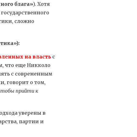
ного блага»
). Хотя
 государственного
тики, сложно
тика»):
вленных на власть
с
м, что еще Никколо
лять с современным
, говорит о том,
 чтобы прийти к
одхода уверены в
дарства, партии и