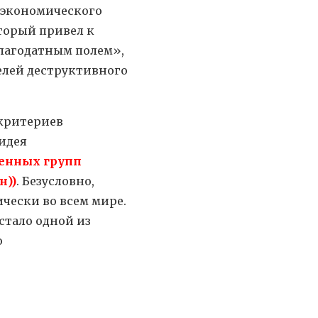
м экономического
торый привел к
благодатным полем»,
елей деструктивного
 критериев
идея
ленных групп
н))
. Безусловно,
чески во всем мире.
стало одной из
о