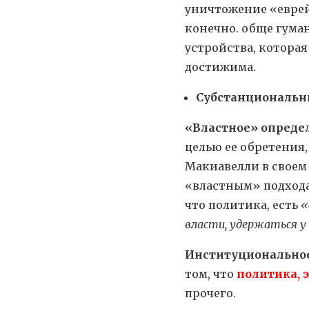
уничтожение «еврей
конечно. обще гума
устройства, котора
достижима.
Субстанциональны
«Властное» опреде
целью ее обретения,
Макиавелли в своем
«властным» подхода
что политика, есть
«
власти, удержаться у 
Институционально
том, что
политика, 
прочего.