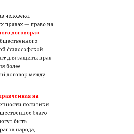
в человека.
х правах — право на
ного договора»
общественного
вой философской
ент для защиты прав
ля более
ый договор между
аправленная на
ленности политики
бщественное благо
могут быть
агов народа,