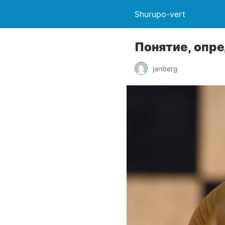
Shurupo-vert
Понятие, опр
janberg