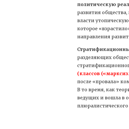
политическую реал
развития общества,
власти утопическую
которое «взрастило
направления развит
Стратификационны
разделяющих общест
стратификационног
(классов («марксиз
после «провала» ко
В то время, как тео
ведущих и вошла в 
плюралистического 