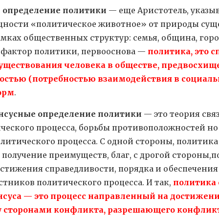
 определение политики
— еще Аристотель, указыва
ущности «политическое животное» от природы сущ
мках общественных структур: семья, община, город,
фактор политики, первооснова —
политика, это с
уществования человека в обществе, предвосхи
остью (потребностью взаимодействия в социальн
орм
.
нсусные определение политики
— это теория свя
ческого процесса, борьбы противоположностей но
литического процесса. С одной стороны, политик
а получение преимуществ, благ, с дрогой стороны,п
стижения справедливости, порядка и обеспечения
стников политического процесса. И так,
политика 
нсуса — это процесс направленный на достижени
 сторонами конфликта, разрешающего конфлик