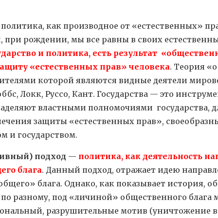
политика, как производное от «естественных» пра
, при рождении, мы все равны в своих естественны
дарство и политика, есть результат «обществен
защиту «естественных прав» человека
. Теория «
вителями которой являются видные деятели миро
ббс, Локк, Руссо, Кант. Государства — это инструм
наделяют властными полномочиями государства, д
ечения защиты «естественных прав», своеобразн
 и государством.
ивный) подход
—
политика, как деятельность н
его блага
. Данный подход, отражает идею направ
бщего» блага. Однако, как показывает история, о
 по разному, под «личиной» общественного блага 
нальный, разрушительные мотив (уничтожение вр