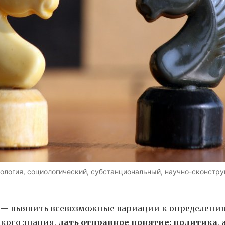
тология, социологический, субстанциональный, научно-сконстр
— выявить всевозможные вариации к определению
кого знания,
дать отправное понятие: политика
,