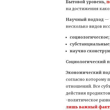
Бытовой уровень,
п
на достижения како
Научный подход
— 
несколько видов ис
социологическое;
субстанциальные
научно сконстру
Социологический п
Экономический под
согласно которому
отношений. Все суб
действия продиктов
-политическое разви
лишь важный факт