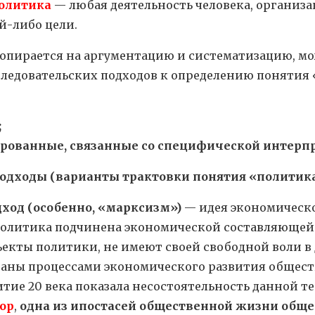
олитика
— любая деятельность человека, организ
й-либо цели.
опирается на аргументацию и систематизацию, м
следовательских подходов к определению понятия
;
ированные, связанные со специфической интерп
одходы (варианты трактовки понятия «политика
ход (особенно, «марксизм»)
— идея экономическо
 политика подчинена экономической составляюще
ъекты политики, не имеют своей свободной воли в 
аны процессами экономического развития общест
тие 20 века показала несостоятельность данной т
ор
,
одна из ипостасей общественной жизни общ