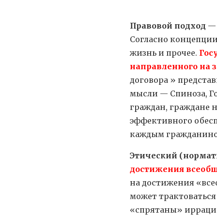
Правовой подход
— 
Согласно концепции
жизнь и прочее.
Госу
направленного на 
договора » предста
мысли — Спиноза, Го
граждан, граждане 
эффективного обесп
каждым гражданином
Этический (нормат
достижения всеобщ
на достижения «всео
может трактоваться
«спрятаны» иррацио