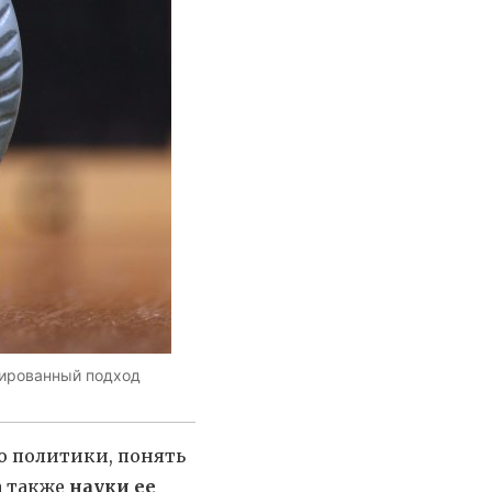
уированный подход
 политики, понять
 а также
науки ее