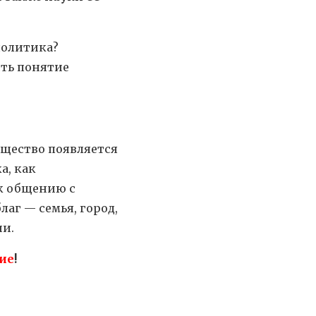
политика?
сть понятие
общество появляется
а, как
 к общению с
аг — семья, город,
ни.
ие
!