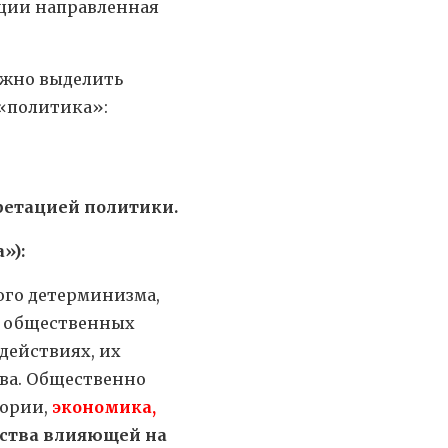
ации направленная
ожно выделить
 «политика»:
ретацией политики.
»):
го детерминизма,
й общественных
действиях, их
ва. Общественно
еории,
экономика,
ества влияющей на