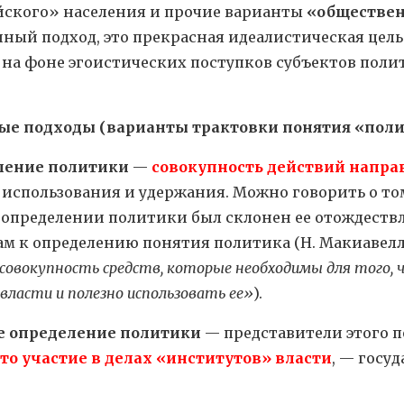
ского» населения и прочие варианты
«обществен
нный подход, это прекрасная идеалистическая цель
я на фоне эгоистических поступков субъектов поли
е подходы (варианты трактовки понятия «поли
ление политики
—
совокупность действий напра
 использования и удержания. Можно говорить о то
 определении политики был склонен ее отождеств
м к определению понятия политика (Н. Макиавелли
совокупность средств, которые необходимы для того,
власти и полезно использовать ее»
).
е определение политики
— представители этого п
это участие в делах «институтов» власти
, — госу