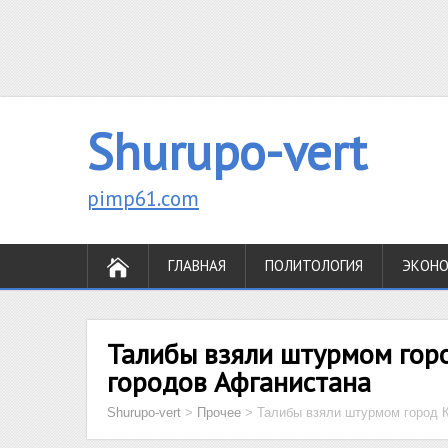
Shurupo-vert
pimp61.com
ГЛАВНАЯ
ПОЛИТОЛОГИЯ
ЭКОН
Талибы взяли штурмом горо
городов Афганистана
Shurupo-vert
>
Прочее
>
Талибы взяли штурмом город К