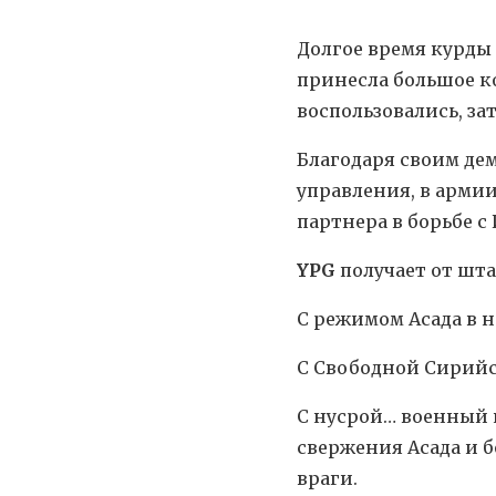
Долгое время курды 
принесла большое к
воспользовались, за
Благодаря своим де
управления, в арми
партнера в борьбе с
YPG
получает от шта
С режимом Асада в 
С Свободной Сирий
С нусрой… военный н
свержения Асада и б
враги.