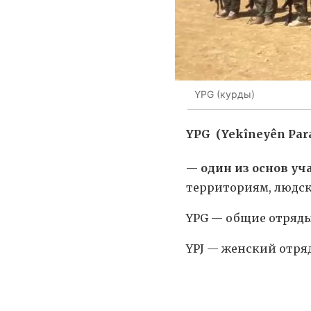
YPG (курды)
YPG
(
Yekîneyên Par
—
один из основ у
территориям, людск
YPG — общие отряд
YPJ — женский отр