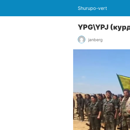
Shurupo-vert
YPG\YPJ (кур
janberg