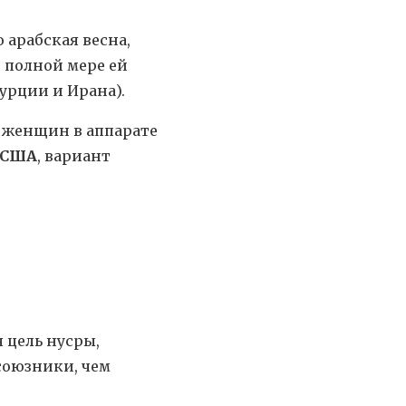
 арабская весна,
 полной мере ей
урции и Ирана).
 женщин в аппарате
 США
, вариант
 цель нусры,
 союзники, чем