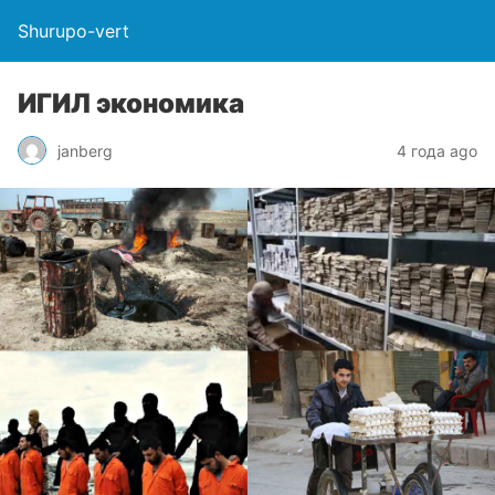
Shurupo-vert
ИГИЛ экономика
janberg
4 года ago