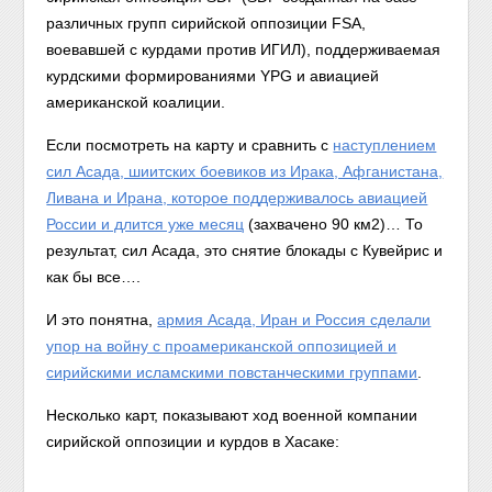
различных групп сирийской оппозиции FSA,
воевавшей с курдами против ИГИЛ), поддерживаемая
курдскими формированиями YPG и авиацией
американской коалиции.
Если посмотреть на карту и сравнить с
наступлением
сил Асада, шиитских боевиков из Ирака, Афганистана,
Ливана и Ирана, которое поддерживалось авиацией
России и длится уже месяц
(захвачено 90 км2)… То
результат, сил Асада, это снятие блокады с Кувейрис и
как бы все….
И это понятна,
армия Асада, Иран и Россия сделали
упор на войну с проамериканской оппозицией и
сирийскими исламскими повстанческими группами
.
Несколько карт, показывают ход военной компании
сирийской оппозиции и курдов в Хасаке: