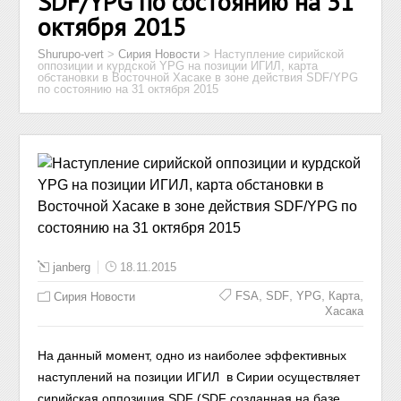
SDF/YPG по состоянию на 31
октября 2015
Shurupo-vert
>
Сирия Новости
>
Наступление сирийской
оппозиции и курдской YPG на позиции ИГИЛ, карта
обстановки в Восточной Хасаке в зоне действия SDF/YPG
по состоянию на 31 октября 2015
janberg
18.11.2015
,
,
,
,
FSA
SDF
YPG
Карта
Сирия Новости
Хасака
На данный момент, одно из наиболее эффективных
наступлений на позиции ИГИЛ в Сирии осуществляет
сирийская оппозиция SDF (SDF созданная на базе