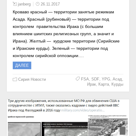
janberg
26.11.2017
Кроваво красный — территории занятые режимам
Асада. Красный (рубиновый) — территории под
контролем правительства Ирака (с большим
влиянием шиитских религиозных групп, а значит и
Ирана). Желтый — курдские территории (Сирийские
и Иракские курды). Зеленый — территории под
контролем сирийской оппозиции….
ДАЛЕЕ
,
,
,
,
FSA
SDF
YPG
Асад
Сирия Новости
,
,
Ирак
Карта
Курды