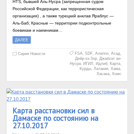
HTS, бывшей Аль-Нусра (запрещенная судом
Российской Федерации, как террористическая
организация) , а также турецкий анклав Яраблус —
Аль-Баб; Красные — территории подконтрольные
боевикам и наемникам…
ДАЛЕЕ
,
,
,
,
FSA
SDF
Алеппо
Асад
Сирия Новости
,
Дейр-эз-Зор
Джабхат ан-
,
,
,
,
Нусра
ИГИЛ
Идлиб
Карта
,
,
,
Курды
Латакия
Хама
,
Хасака
Хомс
Карта расстановки сил в
Дамаске по состоянию на
27.10.2017