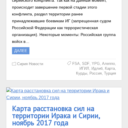
сирийского конфликта. Так как на данный момент,
происходит завершение первой стадии этого
конфликта, раздел территории ранее
принадлежавшие боевикам ИГ (запрещенная судом
Российской Федерации как террористическая
организация). Некоторые моменты: Российская группа
войск в…
ДАЛЕЕ
,
,
,
,
FSA
SDF
YPG
Алеппо
Сирия Новости
,
,
,
ИГИЛ
Идлиб
Карта
,
,
Курды
Россия
Турция
Карта расстановка сил на
территории Ирака и Сирии,
ноябрь 2017 года