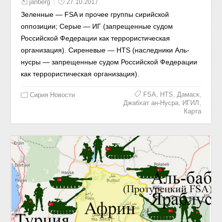
janberg
27.10.2017
Зеленные — FSA и прочее группы сирийской
оппозиции; Серые — ИГ (запрещенные судом
Российской Федерации как террористическая
организация). Сиреневые — HTS (наследники Аль-
нусры — запрещенные судом Российской Федерации
как террористическая организация).
,
,
,
FSA
HTS
Дамаск
Сирия Новости
,
,
Джабхат ан-Нусра
ИГИЛ
Карта