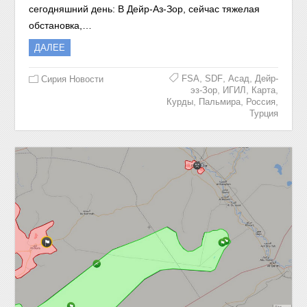
сегодняшний день: В Дейр-Аз-Зор, сейчас тяжелая
обстановка,…
ДАЛЕЕ
,
,
,
FSA
SDF
Асад
Дейр-
Сирия Новости
,
,
,
эз-Зор
ИГИЛ
Карта
,
,
,
Курды
Пальмира
Россия
Турция