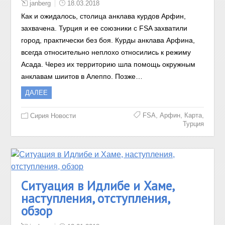
janberg
18.03.2018
Как и ожидалось, столица анклава курдов Арфин,
захвачена. Турция и ее союзники с FSA захватили
город, практически без боя. Курды анклава Арфина,
всегда относительно неплохо относились к режиму
Асада. Через их территорию шла помощь окружным
анклавам шиитов в Алеппо. Позже…
ДАЛЕЕ
,
,
,
FSA
Арфин
Карта
Сирия Новости
Турция
Ситуация в Идлибе и Хаме,
наступления, отступления,
обзор