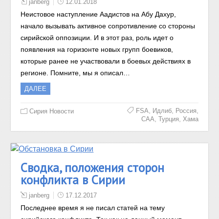
janberg
12.01.2018
Неистовое наступление Аадистов на Абу Дахур,
начало вызывать активное сопротивление со стороны
сирийской оппозиции. И в этот раз, роль идет о
появления на горизонте новых групп боевиков,
которые ранее не участвовали в боевых действиях в
регионе. Помните, мы я описал…
ДАЛЕЕ
,
,
,
FSA
Идлиб
Россия
Сирия Новости
,
,
САА
Турция
Хама
Сводка, положения сторон
конфликта в Сирии
janberg
17.12.2017
Последнее время я не писал статей на тему