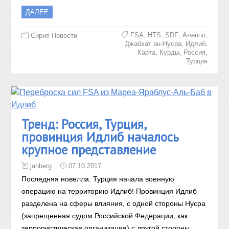
ДАЛЕЕ
,
,
,
,
FSA
HTS
SDF
Алеппо
Сирия Новости
,
,
Джабхат ан-Нусра
Идлиб
,
,
,
Карта
Курды
Россия
Турция
Тренд: Россия, Турция,
провинция Идлиб началось
крупное представление
janberg
07.10.2017
Последняя новелла: Турция начала военную
операцию на территорию Идлиб! Провинция Идлиб
разделена на сферы влияния, с одной стороны Нусра
(запрещенная судом Российской Федерации, как
террористическая организация) с другой стороны